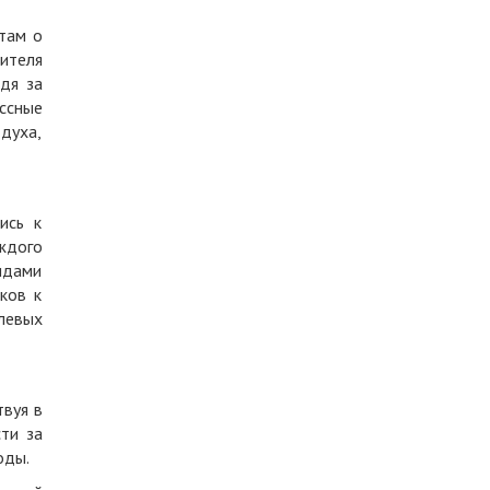
там о
чителя
дя за
ссные
духа,
ись к
ждого
видами
ков к
олевых
твуя в
ти за
оды.