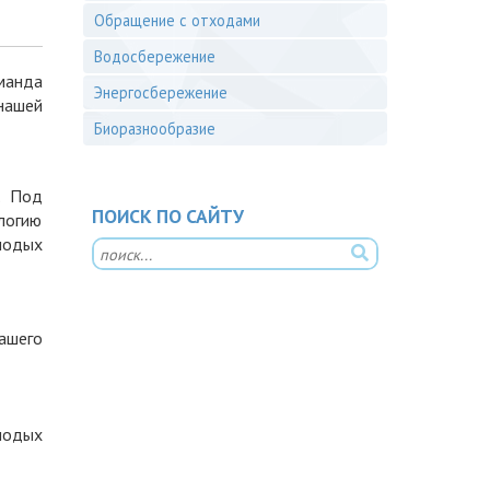
Обращение с отходами
Водосбережение
манда
Энергосбережение
 нашей
Биоразнообразие
. Под
ПОИСК ПО САЙТУ
логию
лодых
ашего
лодых