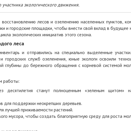
о участника экологического движения.
 восстановлению лесов и озеленению населенных пунктов, ко
нки и городские площадки, чтобы внести свой вклад в будущее
икла экологических инициатив этого сезона.
одого леса
нвентарь и отправились на специально выделенные участки
 и городских служб озеленения, юные экологи освоили техно
ной глубины до бережного обращения с корневой системой мо
м работы:
ез десятилетия станут полноценным «зеленым щитом» н
в для поддержки неокрепших деревьев.
ля лучшей приживаемости растений.
ого мусора, чтобы создать благоприятную среду для роста мо