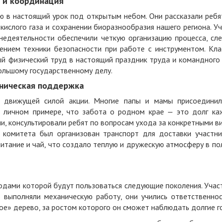
е и координация
ию в настоящий урок под открытым небом. Они рассказали ребя
екислого газа и сохранении биоразнообразия нашего региона. У
недеятельности обеспечили четкую организацию процесса, сле
ением техники безопасности при работе с инструментом. Кла
ый физический труд в настоящий праздник труда и командного 
ольшому государственному делу.
хническая поддержка
 движущей силой акции. Многие папы и мамы присоединил
а личном примере, что забота о родном крае — это долг ка
и, консультировали ребят по вопросам ухода за конкретными 
 комитета был организован транспорт для доставки участни
питание и чай, что создало теплую и дружескую атмосферу в п
одами которой будут пользоваться следующие поколения. Учас
о выполняли механическую работу, они учились ответственнос
вое» дерево, за ростом которого он сможет наблюдать долгие г