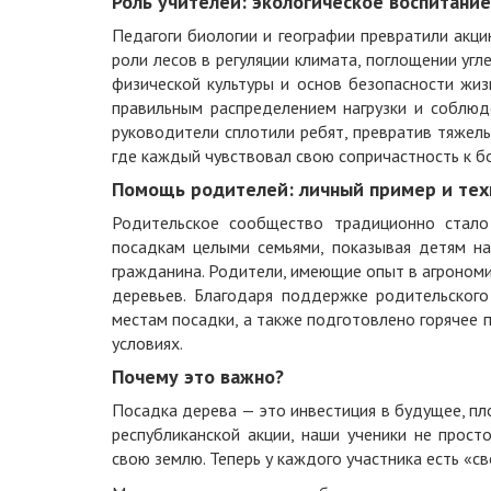
Роль учителей: экологическое воспитани
Педагоги биологии и географии превратили акц
роли лесов в регуляции климата, поглощении угл
физической культуры и основ безопасности жиз
правильным распределением нагрузки и соблюд
руководители сплотили ребят, превратив тяжел
где каждый чувствовал свою сопричастность к б
Помощь родителей: личный пример и те
Родительское сообщество традиционно стало
посадкам целыми семьями, показывая детям н
гражданина. Родители, имеющие опыт в агрономи
деревьев. Благодаря поддержке родительского
местам посадки, а также подготовлено горячее 
условиях.
Почему это важно?
Посадка дерева — это инвестиция в будущее, пл
республиканской акции, наши ученики не прост
свою землю. Теперь у каждого участника есть «с