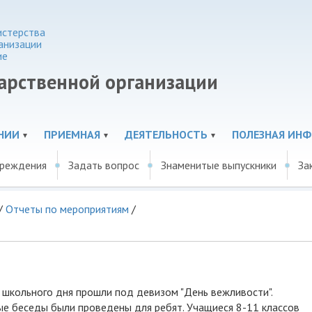
истерства
анизации
ие
дарственной организации
НИИ
ПРИЕМНАЯ
ДЕЯТЕЛЬНОСТЬ
ПОЛЕЗНАЯ ИН
чреждения
Задать вопрос
Знаменитые выпускники
За
/
Отчеты по мероприятиям
/
школьного дня прошли под девизом "День вежливости".
ные беседы были проведены для ребят. Учащиеся 8-11 классов